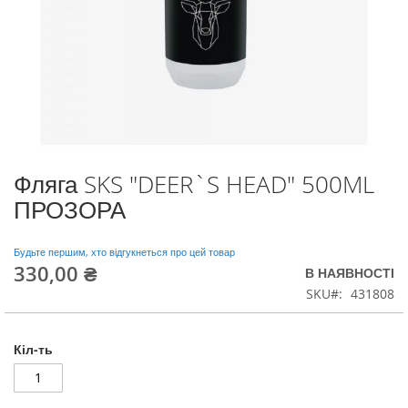
Фляга SKS "DEER`S HEAD" 500ML
Перейти
до
ПРОЗОРА
початку
галереї
зображень
Будьте першим, хто відгукнеться про цей товар
330,00 ₴
В НАЯВНОСТІ
SKU
431808
Кіл-ть