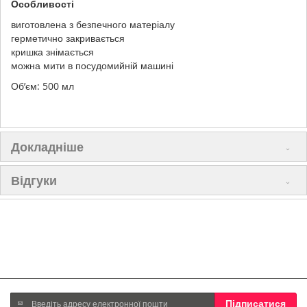
Особливості
виготовлена з безпечного матеріалу
герметично закривається
кришка знімається
можна мити в посудомийній машині
Об’єм: 500 мл
Докладніше
Відгуки
Підпишіться
Підписатися