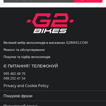
на
нашу
розсилку
новин:
Великий вибір велосипедів в магазинах
G2BIKES.COM
Ремонт та обслуговування
Покупка та підбір велосипедів
Є ПИТАННЯ? ТЕЛЕФОНУЙ
095 482 48 70
098 252 41 54
Privacy and Cookie Policy
Пошукові фрази