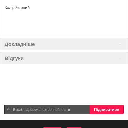
Колір:Чорний
Докладніше
Відгуки
Підпишіться
Підписатися
на
нашу
розсилку