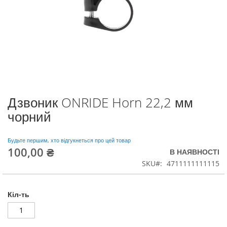
Дзвоник ONRIDE Horn 22,2 мм
Перейти
до
чорний
початку
галереї
зображень
Будьте першим, хто відгукнеться про цей товар
100,00 ₴
В НАЯВНОСТІ
SKU
4711111111115
Кіл-ть