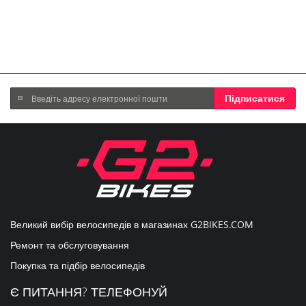
Підпишіться
Підписатися
на
нашу
розсилку
новин:
Великий вибір велосипедів в магазинах
G2BIKES.COM
Ремонт та обслуговування
Покупка та підбір велосипедів
Є ПИТАННЯ? ТЕЛЕФОНУЙ