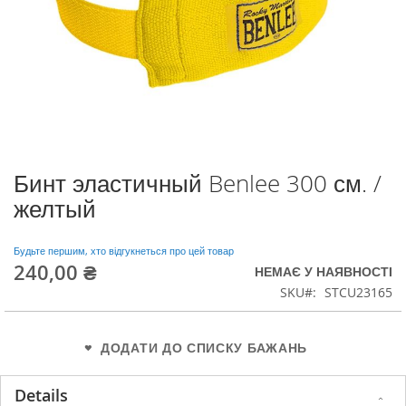
Бинт эластичный Benlee 300 см. /
Перейти
до
желтый
початку
галереї
зображень
Будьте першим, хто відгукнеться про цей товар
240,00 ₴
НЕМАЄ У НАЯВНОСТІ
SKU
STCU23165
ДОДАТИ ДО СПИСКУ БАЖАНЬ
Details