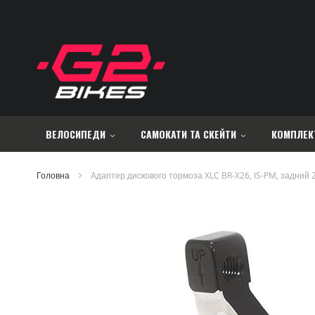
Skip
to
Content
ВЕЛОСИПЕДИ
САМОКАТИ ТА СКЕЙТИ
КОМПЛЕК
Головна
Адаптер дискового тормоза XLC BR-X26, IS-PM, задний
Перейти
до
кінця
галереї
зображень