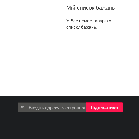
Мій список бажань
У Вас немає товарів у
списку бажань.
Підпишіться
Підписатися
на
нашу
розсилку
новин: