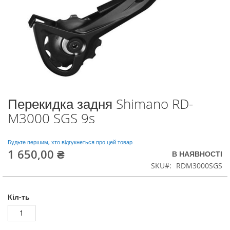
Перекидка задня Shimano RD-
Перейти
до
M3000 SGS 9s
початку
галереї
зображень
Будьте першим, хто відгукнеться про цей товар
1 650,00 ₴
В НАЯВНОСТІ
SKU
RDM3000SGS
Кіл-ть