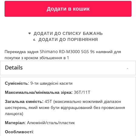
Додати в кошик
ДОДАТИ ДО СПИСКУ БАЖАНЬ
ДОДАТИ ДО ПОРІВНЯННЯ
Перекидка задня Shimano RD-M3000 SGS 9s наявний для
покупки з кроком збільшення в 1
Details
Сумісність
: 9-ти швидкісні касети
Максимальна/мінімальна зірка:
36Т/11Т
Загальна ємність:
45Т (максимально можливий діапазон
шестерень, який може бути відпрацьований без провисання
ланцюга)
Матеріал
: Алюміній/сталь/пластик
Oсобливості
: