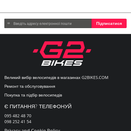
Підпишіться
Підписатися
на
нашу
розсилку
новин:
Великий вибір велосипедів в магазинах
G2BIKES.COM
Ремонт та обслуговування
Покупка та підбір велосипедів
Є ПИТАННЯ? ТЕЛЕФОНУЙ
095 482 48 70
098 252 41 54
Privacy and Cookie Policy