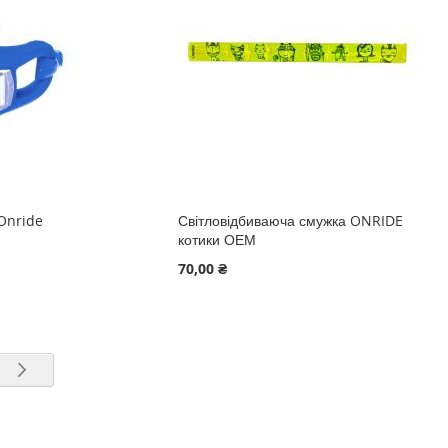
 Onride
Світловідбиваюча смужка ONRIDE
котики ОЕМ
70,00 ₴
ntly reading page
ка
рінка
Сторінка
Наступне