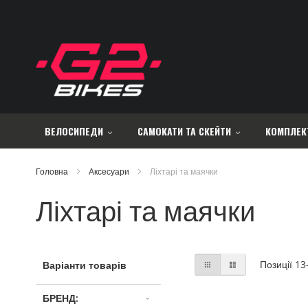
Skip
to
Content
ВЕЛОСИПЕДИ
САМОКАТИ ТА СКЕЙТИ
КОМПЛЕК
Головна
Аксесуари
Ліхтарі та маячки
Ліхтарі та маячки
Відобразити
Таблиця
Список
Позиції
13
Варіанти товарів
як
БРЕНД: