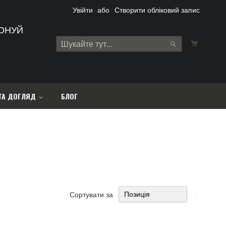
Увійти
Створити обліковий запис
ОНУЙ
Кошик
Search
Search
ТА ДОГЛЯД
БЛОГ
Сортува
Сортувати за
у
порядку
збільше