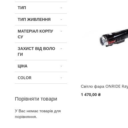
ТИП
ТИП ЖИВЛЕННЯ
МАТЕРІАЛ КОРПУ
СУ
ЗАХИСТ ВІД ВОЛО
ГИ
ЦІНА
COLOR
Світло фара ONRIDE Ra
1 470,00 ₴
Порівняти товари
Додати в кошик
У Вас немає товарів для
Додати в кошик
Додати в кошик
ДОДАТИ
порівняння.
ДОДАТИ
ДОДАТИ
ДО
ДОДАТИ