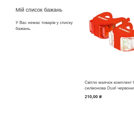
ДО
ДОДАТИ
ДО
ДОДАТИ
СПИСКУ
ДО
Мій список бажань
СПИСКУ
ДО
СПИСКУ
ДО
БАЖАНЬ
ПОРІВНЯННЯ
У Вас немає товарів у списку
БАЖАНЬ
ПОРІВНЯННЯ
БАЖАНЬ
ПОРІВНЯННЯ
бажань.
Світло маячок комплект
силіконова Dual червон
210,00 ₴
Додати в кошик
Додати в кошик
Додати в кошик
ДОДАТИ
ДОДАТИ
ДОДАТИ
ДО
ДОДАТИ
ДО
ДОДАТИ
ДО
ДОДАТИ