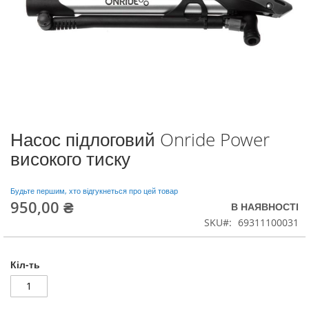
Насос підлоговий Onride Power
Перейти
до
високого тиску
початку
галереї
зображень
Будьте першим, хто відгукнеться про цей товар
950,00 ₴
В НАЯВНОСТІ
SKU
69311100031
Кіл-ть